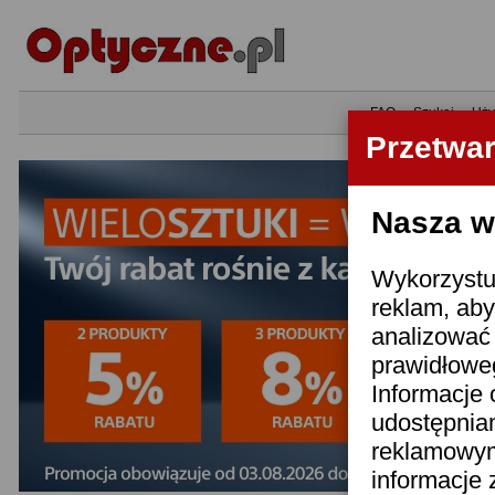
•
FAQ
•
Szukaj
•
Uży
Przetwa
Nasza wi
Wykorzystuj
reklam, aby
analizować 
prawidłoweg
Informacje 
udostępnia
reklamowym
informacje 