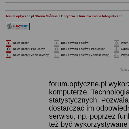
forum.optyczne.pl Strona Główna
»
Optyczne
»
Inne akcesoria fotograficzne
Nowe posty
Brak nowych postów
Ważne
Nowe posty [ Popularny ]
Brak nowych postów [ Popularny ]
Ogłos
Nowe posty [ Zablokowany ]
Brak nowych postów [ Zablokowany ]
Przyk
Templ
forum.optyczne.pl wykor
komputerze. Technologia
statystycznych. Pozwala
dostarczać im odpowiedni
serwisu, np. poprzez fu
też być wykorzystywane