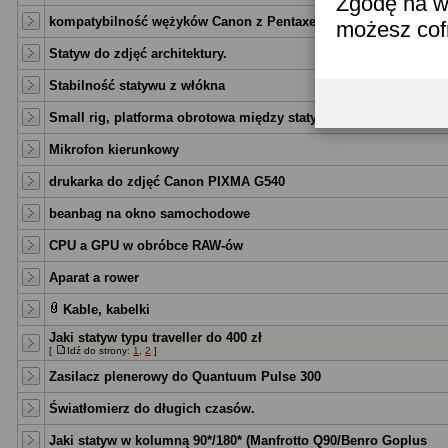
Zgodę na w
kompatybilność wężyków Canon z Pentaxem
możesz co
Statyw do zdjęć architektury.
Stabilność statywu z włókna
Small rig, platforma obrotowa między statyw i aparat
Mikrofon kierunkowy
drukarka do zdjęć Canon PIXMA G540
beanbag na okno samochodowe
CPU a GPU w obróbce RAW-ów
Aparat a rower
Kable, kabelki
Jaki statyw typu traveller do 400 zł
[
Idź do strony:
1
,
2
]
Zasilacz plenerowy do Quantuum Pulse 300
Światłomierz do długich czasów.
Jaki statyw w kolumną 90*/180* (Manfrotto Q90/Benro Goplus