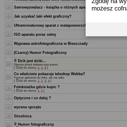
Zgodę na wyk
możesz cofn
Samowyzwalacz - książka o różnych aparatach.
Jak uzyskać taki efekt graficzny?
Ultraminiaturowy aparat z metapowierzchnią.
ISO aparatu poraz setny
Wyprawa astrofotograficzna w Bieszczady
(Czarny) Humor Fotograficzny
Dzik jest dziki...
Obrona przed dzikami oraz psami
[
Idź do strony:
1
,
2
,
3
]
Co właściwie pokazuje teleskop Webba?
Pytanie (głównie) do Arka, ale nie tylko
[
Idź do strony:
1
,
2
,
3
,
4
]
Fotoksiażka gdzie kupic ?
[
Idź do strony:
1
,
2
]
Optyczne i co dalej ?
wycena sprzętu
Strzelnica
Humor fotograficzny