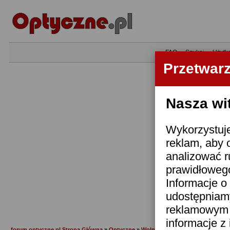
•
FAQ
•
Szukaj
•
Użytk
Przetwar
Nasza wi
Wykorzystuje
reklam, aby 
analizować r
prawidłowego
Informacje o 
udostępniam
reklamowym i
informacje z
forum.optyczne.pl Strona Główna
»
Optyczne
»
Wolne tematy