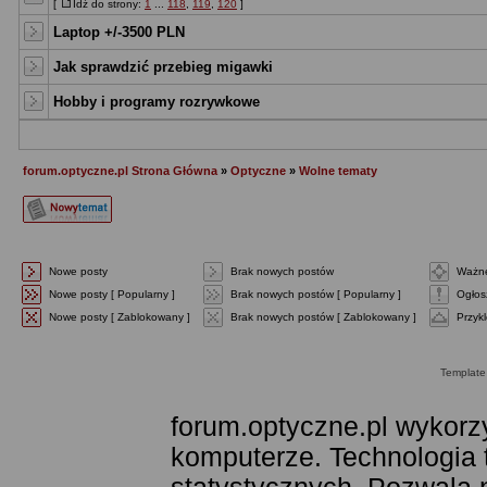
[
Idź do strony:
1
...
118
,
119
,
120
]
Laptop +/-3500 PLN
Jak sprawdzić przebieg migawki
Hobby i programy rozrywkowe
forum.optyczne.pl Strona Główna
»
Optyczne
»
Wolne tematy
Nowe posty
Brak nowych postów
Ważne
Nowe posty [ Popularny ]
Brak nowych postów [ Popularny ]
Ogłos
Nowe posty [ Zablokowany ]
Brak nowych postów [ Zablokowany ]
Przyk
Templat
forum.optyczne.pl wykorzy
komputerze. Technologia 