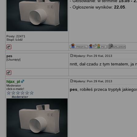
- Głosowanie: w terminie
15.05 - 2
- Ogłoszenie wyników:
22.05
.
Posty: 22471
Skąd: Łódź
pes
Wysłany: Pon 29 Kwi, 2013
[
Usunięty
]
nntt, dał czadu z tym tematem, ja
hijax_pl
Wysłany: Pon 29 Kwi, 2013
Moderator
pes
, robiłeś przeca tryptyk jakie
click-o-matic!