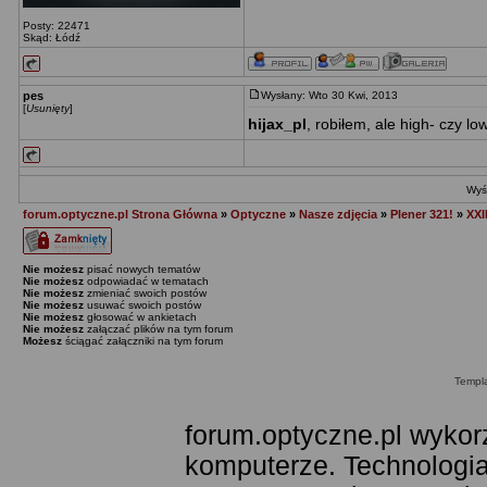
Posty: 22471
Skąd: Łódź
pes
Wysłany: Wto 30 Kwi, 2013
[
Usunięty
]
hijax_pl
, robiłem, ale high- czy lo
Wyśw
forum.optyczne.pl Strona Główna
»
Optyczne
»
Nasze zdjęcia
»
Plener 321!
»
XXI
Nie możesz
pisać nowych tematów
Nie możesz
odpowiadać w tematach
Nie możesz
zmieniać swoich postów
Nie możesz
usuwać swoich postów
Nie możesz
głosować w ankietach
Nie możesz
załączać plików na tym forum
Możesz
ściągać załączniki na tym forum
Templ
forum.optyczne.pl wykor
komputerze. Technologia