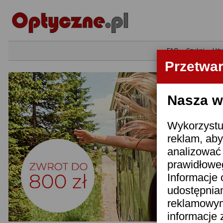
•
FAQ
•
Szukaj
•
Uży
Przetwa
Nasza wi
Wykorzystuj
reklam, aby
analizować 
prawidłoweg
Informacje 
udostępnia
reklamowym
informacje 