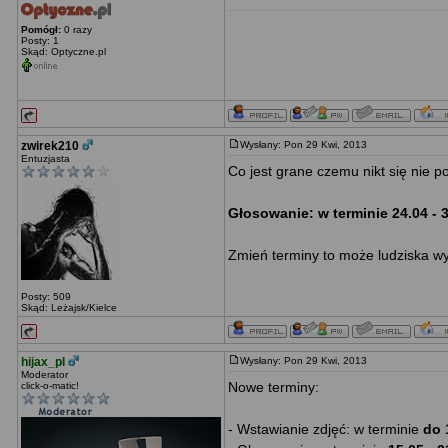
Pomógł:
0 razy
Posty: 1
Skąd: Optyczne.pl
zwirek210
Wysłany: Pon 29 Kwi, 2013
Entuzjasta
Co jest grane czemu nikt się nie po
Głosowanie: w terminie 24.04 - 3
Zmień terminy to może ludziska wy
Posty: 509
Skąd: Leżajsk/Kielce
hijax_pl
Wysłany: Pon 29 Kwi, 2013
Moderator
Nowe terminy:
click-o-matic!
- Wstawianie zdjęć: w terminie
do 