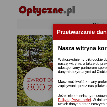
•
FAQ
•
Szu
Przetwarzanie da
Nasza witryna kor
Wykorzystujemy pliki cookie do
naszej witrynie, a także do pra
udostępniamy partnerom społe
danymi otrzymanymi od Ciebie l
Masz możliwość zmiany prefere
zapisywanie przez nas plików c
Jeżeli nie zmienisz tych ustaw
Polityką Prywatności
. W dokume
twoich danych przez naszych p