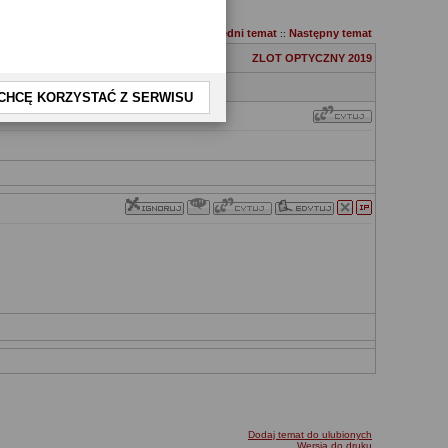
Poprzedni temat
Następny temat
::
ZLOT OPTYCZNY 2019
CHCĘ KORZYSTAĆ Z SERWISU
Dodaj temat do ulubionych
Wersja do druku