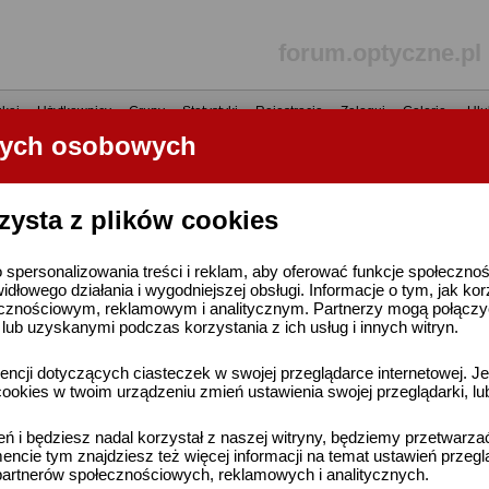
forum.optyczne.pl
kaj
•
Użytkownicy
•
Grupy
•
Statystyki
•
Rejestracja
•
Zaloguj
•
Galerie
•
Ulu
nych osobowych
----- R E K L A M A -----
zysta z plików cookies
 spersonalizowania treści i reklam, aby oferować funkcje społeczno
widłowego działania i wygodniejszej obsługi. Informacje o tym, jak ko
cznościowym, reklamowym i analitycznym. Partnerzy mogą połączyć 
ub uzyskanymi podczas korzystania z ich usług i innych witryn.
ncji dotyczących ciasteczek w swojej przeglądarce internetowej. Je
ookies w twoim urządzeniu zmień ustawienia swojej przeglądarki, lu
ień i będziesz nadal korzystał z naszej witryny, będziemy przetwarz
ncie tym znajdziesz też więcej informacji na temat ustawień przegl
artnerów społecznościowych, reklamowych i analitycznych.