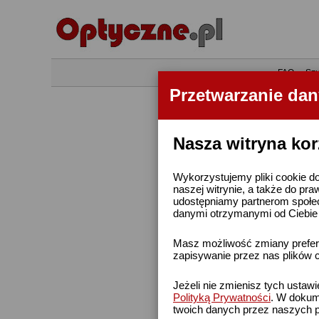
•
FAQ
•
Szu
Przetwarzanie da
Nasza witryna kor
Wykorzystujemy pliki cookie do
naszej witrynie, a także do pra
udostępniamy partnerom społe
danymi otrzymanymi od Ciebie l
Masz możliwość zmiany prefere
zapisywanie przez nas plików c
Jeżeli nie zmienisz tych ustaw
Polityką Prywatności
. W dokume
twoich danych przez naszych p