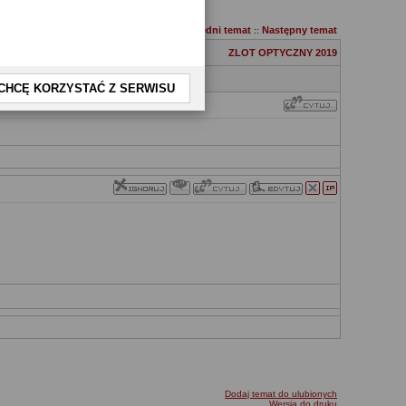
Poprzedni temat
Następny temat
::
ZLOT OPTYCZNY 2019
CHCĘ KORZYSTAĆ Z SERWISU
Dodaj temat do ulubionych
Wersja do druku