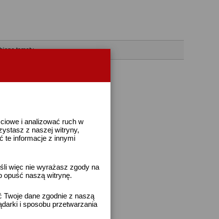
bione tematy
ściowe i analizować ruch w
rzystasz z naszej witryny,
te informacje z innymi
śli więc nie wyrażasz zgody na
b opuść naszą witrynę.
ać Twoje dane zgodnie z naszą
ądarki i sposobu przetwarzania