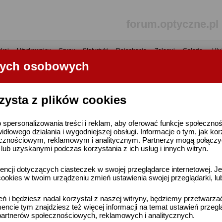
forum.optyczne.pl
kaj
•
Użytkownicy
•
Grupy
•
Statystyki
•
Rejestracja
•
Zaloguj
•
Galerie
•
Ulu
nych osobowych
----- R E K L A M A -----
zysta z plików cookies
 spersonalizowania treści i reklam, aby oferować funkcje społeczno
widłowego działania i wygodniejszej obsługi. Informacje o tym, jak ko
cznościowym, reklamowym i analitycznym. Partnerzy mogą połączyć 
ub uzyskanymi podczas korzystania z ich usług i innych witryn.
ncji dotyczących ciasteczek w swojej przeglądarce internetowej. Je
ookies w twoim urządzeniu zmień ustawienia swojej przeglądarki, lu
ień i będziesz nadal korzystał z naszej witryny, będziemy przetwarz
ncie tym znajdziesz też więcej informacji na temat ustawień przegl
artnerów społecznościowych, reklamowych i analitycznych.