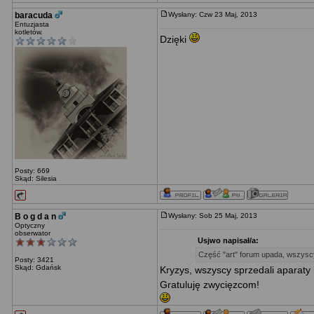
baracuda
Wysłany: Czw 23 Maj, 2013
Entuzjasta
kotletów.
Dzięki
Posty: 669
Skąd: Silesia
B o g d a n
Wysłany: Sob 25 Maj, 2013
Optyczny
obserwator
Usjwo napisał/a:
Część "art" forum upada, wszyscy 
Posty: 3421
Skąd: Gdańsk
Kryzys, wszyscy sprzedali aparaty
Gratuluję zwycięzcom!