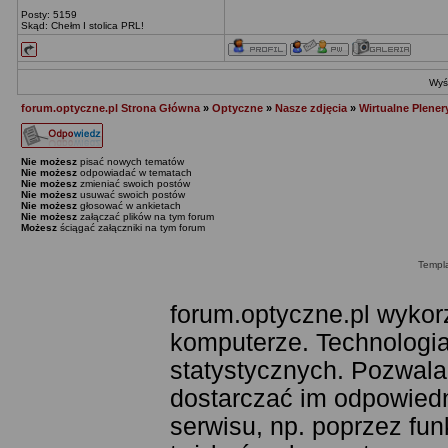
Posty: 5159
Skąd: Chełm I stolica PRL!
Wyśw
forum.optyczne.pl Strona Główna
»
Optyczne
»
Nasze zdjęcia
»
Wirtualne Plener
Nie możesz
pisać nowych tematów
Nie możesz
odpowiadać w tematach
Nie możesz
zmieniać swoich postów
Nie możesz
usuwać swoich postów
Nie możesz
głosować w ankietach
Nie możesz
załączać plików na tym forum
Możesz
ściągać załączniki na tym forum
Templ
forum.optyczne.pl wykor
komputerze. Technologia
statystycznych. Pozwala
dostarczać im odpowiedni
serwisu, np. poprzez fu