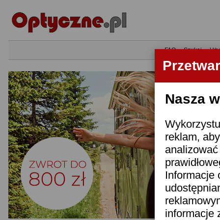
•
FAQ
•
Szukaj
•
Uży
Przetwa
Nasza wi
Wykorzystuj
reklam, aby
analizować 
prawidłoweg
Informacje 
udostępnia
reklamowym
informacje 