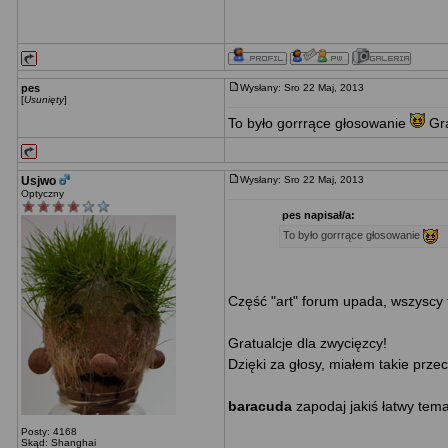
pes
Wysłany: Sro 22 Maj, 2013
[
Usunięty
]
To było gorrrące głosowanie
Gra
Usjwo
Wysłany: Sro 22 Maj, 2013
Optyczny
pes napisał/a:
To było gorrrące głosowanie
Część "art" forum upada, wszyscy t
Gratualcje dla zwycięzcy!
Dzięki za głosy, miałem takie prze
baracuda
zapodaj jakiś łatwy tem
Posty: 4168
Skąd: Shanghai