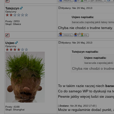
Tutejszyn
Wysłany: Nie 26 Maj, 2013
Optyczny
Usjwo napisał/a:
Posty: 2953
baracuda zapodaj jakiś łatwy tem
Skąd: Gliwice
Chyba nie chodzi o trudne tematy. 
Usjwo
Wysłany: Nie 26 Maj, 2013
Optyczny
Tutejszyn napisał/a:
Usjwo napisał/a:
baracuda zapodaj jakiś
Chyba nie chodzi o trudne
To w takim razie raczej niech
bara
Co do samego WP to dyskusji na te
Pewnie jakby więcej ludzi sie zaan
[
Dodano
: Nie 26 Maj, 2013 17:43
]
Posty: 4168
Może w regulaminie dodać punkt, 
Skąd: Shanghai