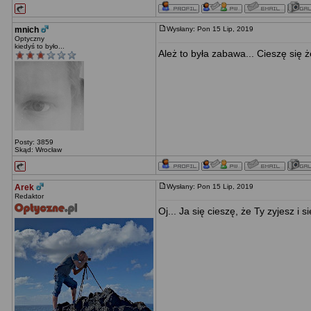
mnich
Wysłany: Pon 15 Lip, 2019
Optyczny
kiedyś to było...
Ależ to była zabawa... Cieszę się że
Posty: 3859
Skąd: Wrocław
Arek
Wysłany: Pon 15 Lip, 2019
Redaktor
Oj... Ja się cieszę, że Ty zyjesz i