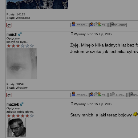
Posty: 14128
Skąd: Warszawa
mnich
Wysłany: Pon 15 Lip, 2019
Optyczny
kiedyś to było...
Żyję. Minęło kilka ładnych lat be
Jestem w szoku jak technika cyfrow
Posty: 3859
Skąd: Wrocław
maziek
Wysłany: Pon 15 Lip, 2019
Optyczny
zdjęcia robię głową
Stary mnich, a jaki teraz bojowy