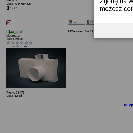
Zgodę na w
Posty: 1
Skąd: Optyczne.pl
możesz co
hijax_pl
Wysłany: Sro 22 Maj, 2013
Moderator
click-o-matic!
Posty: 22471
Skąd: Łódź
I mie