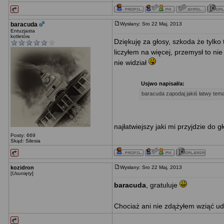
baracuda
Wysłany: Sro 22 Maj, 2013
Entuzjasta
kotletów.
Dziękuję za głosy, szkoda że tylko 
liczyłem na więcej, przemysł to nie 
nie widział
Usjwo napisał/a:
baracuda zapodaj jakiś łatwy tem
najłatwiejszy jaki mi przyjdzie do 
Posty: 669
Skąd: Silesia
kozidron
Wysłany: Sro 22 Maj, 2013
[
Usunięty
]
baracuda
, gratuluje
Chociaż ani nie zdążyłem wziąć ud