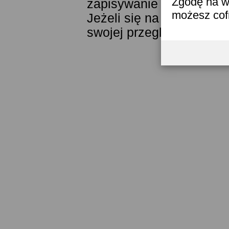
Zgodę na w
zapisywanie ich w pamięc
możesz co
Jeżeli się na to nie zga
swojej przeglądarki.
Prze