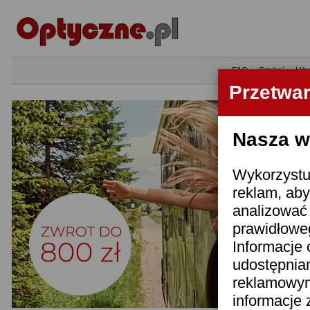
•
FAQ
•
Szukaj
•
Uży
Przetwa
Nasza wi
Wykorzystuj
reklam, aby
analizować 
prawidłoweg
Informacje 
udostępnia
reklamowym
informacje 