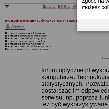
Zgodę na w
możesz co
Wyśw
forum.optyczne.pl Strona Główna
»
Optyczne
»
Sklepy i promocje
»
Sigma - Bl
Nie możesz
pisać nowych tematów
Nie możesz
odpowiadać w tematach
Nie możesz
zmieniać swoich postów
Nie możesz
usuwać swoich postów
Nie możesz
głosować w ankietach
Nie możesz
załączać plików na tym forum
Możesz
ściągać załączniki na tym forum
Templ
forum.optyczne.pl wykor
komputerze. Technologia
statystycznych. Pozwala
dostarczać im odpowiedni
serwisu, np. poprzez fu
też być wykorzystywane