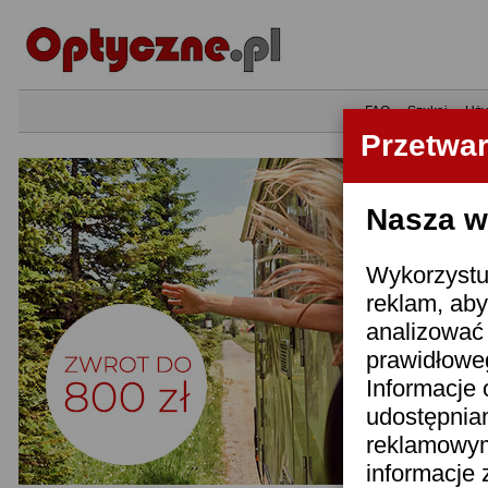
•
FAQ
•
Szukaj
•
Uży
Przetwa
Nasza wi
Wykorzystuj
reklam, aby
analizować 
prawidłoweg
Informacje 
udostępnia
reklamowym
informacje 