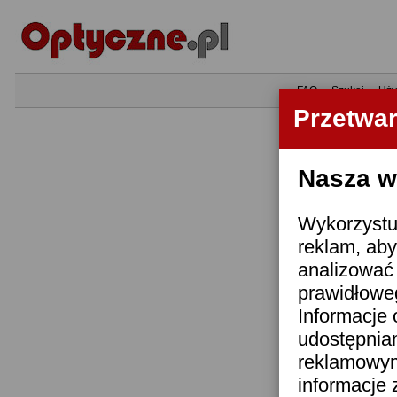
•
FAQ
•
Szukaj
•
Uży
Przetwa
Nasza wi
Wykorzystuj
reklam, aby
analizować 
prawidłoweg
Informacje 
udostępnia
reklamowym
informacje 