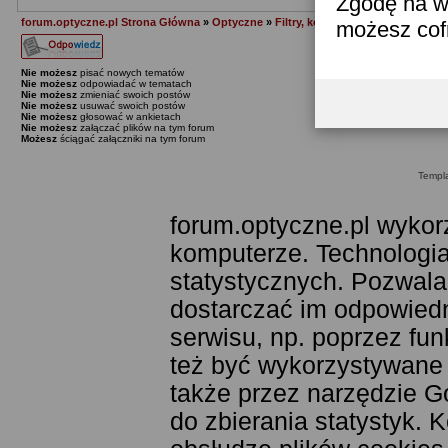
Zgodę na w
forum.optyczne.pl Strona Główna
»
Optyczne
»
Filtry, konwertery i soczewki
»
Ja
możesz co
Nie możesz
pisać nowych tematów
Nie możesz
odpowiadać w tematach
Nie możesz
zmieniać swoich postów
Nie możesz
usuwać swoich postów
Nie możesz
głosować w ankietach
Nie możesz
załączać plików na tym forum
Możesz
ściągać załączniki na tym forum
Templ
forum.optyczne.pl wykor
komputerze. Technologia
statystycznych. Pozwala
dostarczać im odpowiedni
serwisu, np. poprzez fu
też być wykorzystywane
także przez narzędzie G
do zbierania statystyk. 