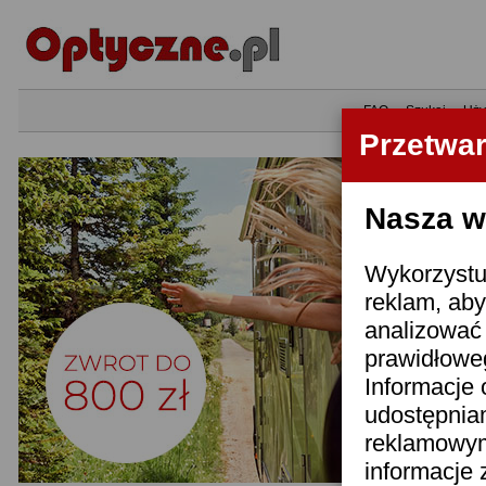
•
FAQ
•
Szukaj
•
Uży
Przetwa
Nasza wi
Wykorzystuj
reklam, aby
analizować 
prawidłoweg
Informacje 
udostępnia
reklamowym
informacje 