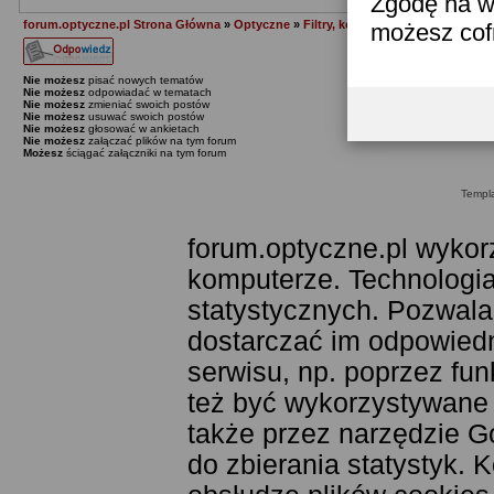
Zgodę na w
forum.optyczne.pl Strona Główna
»
Optyczne
»
Filtry, konwertery i soczewki
»
Ja
możesz co
Nie możesz
pisać nowych tematów
Nie możesz
odpowiadać w tematach
Nie możesz
zmieniać swoich postów
Nie możesz
usuwać swoich postów
Nie możesz
głosować w ankietach
Nie możesz
załączać plików na tym forum
Możesz
ściągać załączniki na tym forum
Templ
forum.optyczne.pl wykor
komputerze. Technologia
statystycznych. Pozwala
dostarczać im odpowiedni
serwisu, np. poprzez fu
też być wykorzystywane
także przez narzędzie G
do zbierania statystyk. 