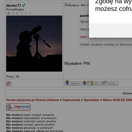
Zgodę na wyk
dexter77
Wysłany: Wto 19 Maj, 2026
Re: Nikon 8x30 E
możesz cofn
Początkujący
jaarek07 napisał/a:
Sprzedam Nikona 8x30 EII w jubile
Stan praktycznie idealny.
https://allegrolokalnie.pl/oferta/lorn
Odbiór osobisty możliwy w Sosnowcu
Wysłałem PW.
Posty: 39
Wyświe
forum.optyczne.pl Strona Główna
»
Ogłoszenia
»
Sprzedam
»
Nikon 8x30 EII 100
Nie możesz
pisać nowych tematów
Nie możesz
odpowiadać w tematach
Nie możesz
zmieniać swoich postów
Nie możesz
usuwać swoich postów
Nie możesz
głosować w ankietach
Nie możesz
załączać plików na tym forum