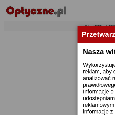
•
FAQ
•
Szukaj
•
Użytk
Przetwar
Nasza wi
Wykorzystuje
reklam, aby 
analizować r
prawidłowego
Informacje o 
udostępniam
reklamowym i
informacje z