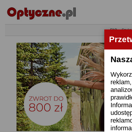
•
FAQ
•
Szuka
Przet
Nasza
Wykorzy
reklam,
analizo
prawidł
Informa
udostę
reklamo
informa