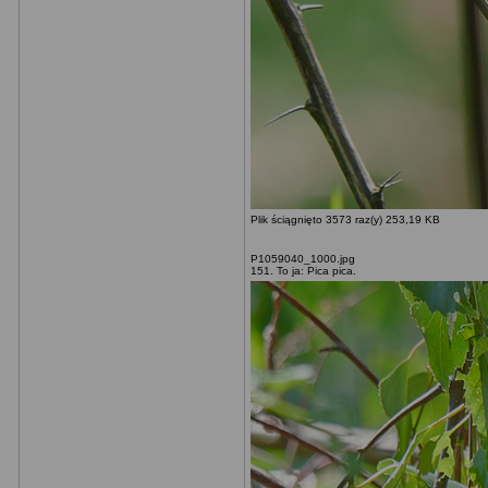
Plik ściągnięto 3573 raz(y) 253,19 KB
P1059040_1000.jpg
151. To ja: Pica pica.