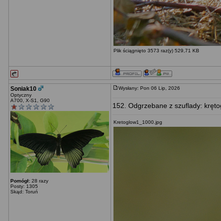
Plik ściągnięto 3573 raz(y) 529,71 KB
Soniak10
Wysłany: Pon 06 Lip, 2026
Optyczny
A700, X-S1, G90
152. Odgrzebane z szuflady: kręto
Kretoglow1_1000.jpg
Pomógł:
28 razy
Posty: 1305
Skąd: Toruń