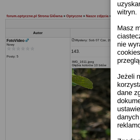
uzyskan
witryn.
forum.optyczne.pl Strona Główna
»
Optyczne
»
Nasze zdjęcia
»
FOTOGRAFIA P
Masz mo
Autor
ciastec
FotoVideo
Wysłany: Sob 07 Cze, 2025
nie wyr
Nowy
cookies
143.
Posty: 5
przeglą
IMG_1611.jpeg
Głębia kolorów 10 bitów
Jeżeli 
korzyst
dane z
dokumen
ustawie
danych
reklamo