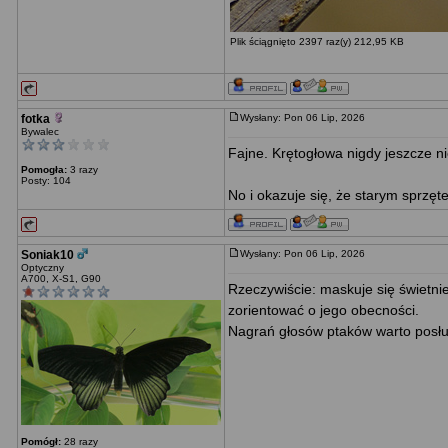
Plik ściągnięto 2397 raz(y) 212,95 KB
fotka
Wysłany: Pon 06 Lip, 2026
Bywalec
Fajne. Krętogłowa nigdy jeszcze n
Pomogła:
3 razy
Posty: 104
No i okazuje się, że starym sprzęte
Soniak10
Wysłany: Pon 06 Lip, 2026
Optyczny
A700, X-S1, G90
Rzeczywiście: maskuje się świetnie, 
zorientować o jego obecności.
Nagrań głosów ptaków warto posł
Pomógł:
28 razy