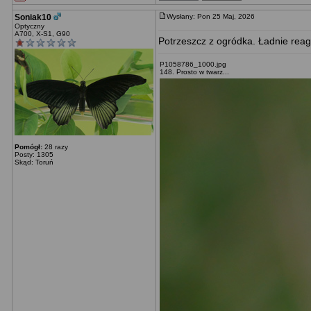
Soniak10
Wysłany: Pon 25 Maj, 2026
Optyczny
A700, X-S1, G90
Potrzeszcz z ogródka. Ładnie rea
P1058786_1000.jpg
148. Prosto w twarz...
Pomógł:
28 razy
Posty: 1305
Skąd: Toruń