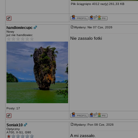
Plik ściągnięto 4012 raz(y) 261,33 KB
handlowiecupc
Wysłany: Nie 07 Cze, 2026
Nowy
już nie handlowiec
Nie zassalo fotki
Posty: 17
Soniak10
Wysłany: Pon 08 Cze, 2026
Optyczny
A700, X-S1, G90
A mi zassało.