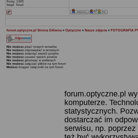
Posty: 1305
Skąd: Toruń
forum.optyczne.pl Strona Główna
»
Optyczne
»
Nasze zdjęcia
»
FOTOGRAFIA P
Nie możesz
pisać nowych tematów
Nie możesz
odpowiadać w tematach
Nie możesz
zmieniać swoich postów
Nie możesz
usuwać swoich postów
Nie możesz
głosować w ankietach
Nie możesz
załączać plików na tym forum
Możesz
ściągać załączniki na tym forum
forum.optyczne.pl wy
komputerze. Technolo
statystycznych. Poz
dostarczać im odpowie
serwisu, np. poprzez
też być wykorzystyw