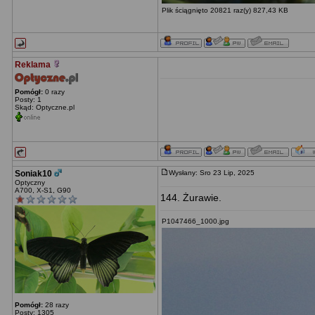
Plik ściągnięto 20821 raz(y) 827,43 KB
Reklama
Pomógł:
0 razy
Posty: 1
Skąd: Optyczne.pl
Soniak10
Wysłany: Sro 23 Lip, 2025
Optyczny
A700, X-S1, G90
144. Żurawie.
P1047466_1000.jpg
Pomógł:
28 razy
Posty: 1305