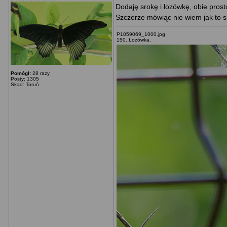
Dodaję srokę i łozówkę, obie prost
Szczerze mówiąc nie wiem jak to się
P1059069_1000.jpg
150. Łozówka.
Pomógł:
28 razy
Posty: 1305
Skąd: Toruń