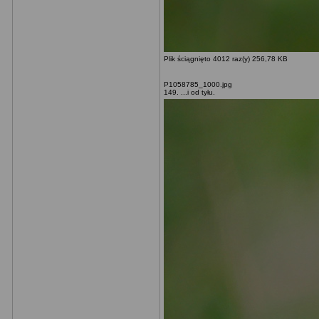
Plik ściągnięto 4012 raz(y) 256,78 KB
P1058785_1000.jpg
149. ...i od tyłu.