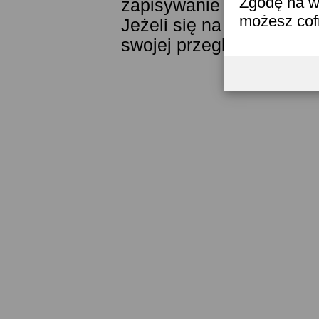
Zgodę na w
zapisywanie ich w pamięc
możesz co
Jeżeli się na to nie zga
swojej przeglądarki.
Prze