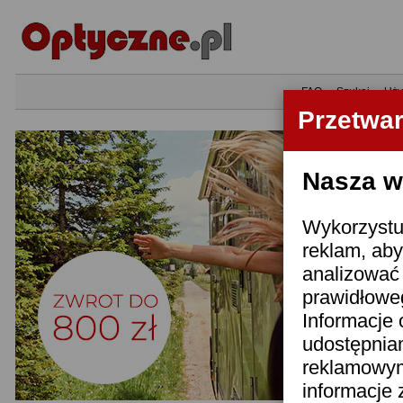
•
FAQ
•
Szukaj
•
Uży
Przetwa
Nasza wi
Wykorzystuj
reklam, aby
analizować 
prawidłoweg
Informacje 
udostępnia
reklamowym
informacje 